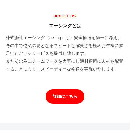
サ
ABOUT US
エーシングとは
ン
プ
株式会社エーシング（a-sing）は、安全輸送を第一に考え、
その中で物流の要となるスピードと確実さを極めお客様に満
ル
足いただけるサービスを提供し致します。
ペ
またその為にチームワークを大事にし適材適所に人材を配置
ー
することにより、スピーディーな輸送を実現いたします。
ジ
2022
by
詳細はこちら
年
a-
3
sing
月
23
日