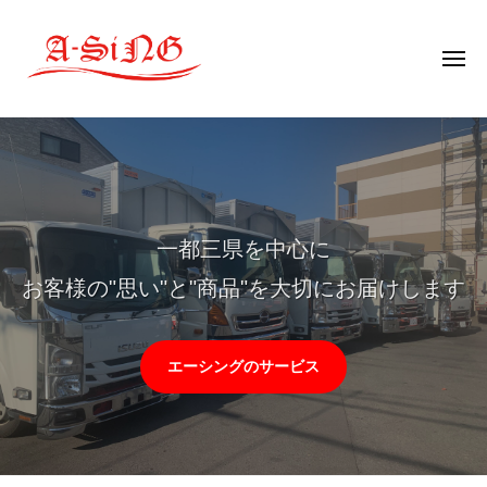
株
コ
式
ン
会
メ
テ
社
ニ
ュ
ン
エ
ー
株
ー
ツ
式
シ
へ
会
ン
ス
社
グ
キ
エ
一都三県を中心に
ッ
ー
プ
お客様の"思い"と"商品"を大切にお届けします
シ
ン
グ
エーシングのサービス